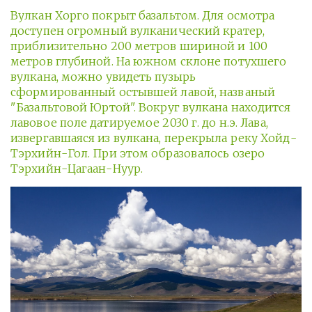
Вулкан Хорго покрыт базальтом. Для осмотра
доступен огромный вулканический кратер,
приблизительно 200 метров шириной и 100
метров глубиной. На южном склоне потухшего
вулкана, можно увидеть пузырь
сформированный остывшей лавой, названый
"Базальтовой Юртой". Вокруг вулкана находится
лавовое поле датируемое 2030 г. до н.э. Лава,
извергавшаяся из вулкана, перекрыла реку Хойд-
Тэрхийн-Гол. При этом образовалось озеро
Тэрхийн-Цагаан-Нуур.