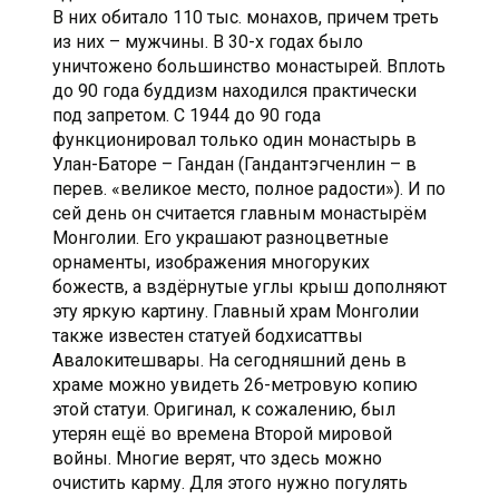
В них обитало 110 тыс. монахов, причем треть
из них – мужчины. В 30-х годах было
уничтожено большинство монастырей. Вплоть
до 90 года буддизм находился практически
под запретом. С 1944 до 90 года
функционировал только один монастырь в
Улан-Баторе – Гандан (Гандантэгченлин – в
перев. «великое место, полное радости»). И по
сей день он считается главным монастырём
Монголии. Его украшают разноцветные
орнаменты, изображения многоруких
божеств, а вздёрнутые углы крыш дополняют
эту яркую картину. Главный храм Монголии
также известен статуей бодхисаттвы
Авалокитешвары. На сегодняшний день в
храме можно увидеть 26-метровую копию
этой статуи. Оригинал, к сожалению, был
утерян ещё во времена Второй мировой
войны. Многие верят, что здесь можно
очистить карму. Для этого нужно погулять