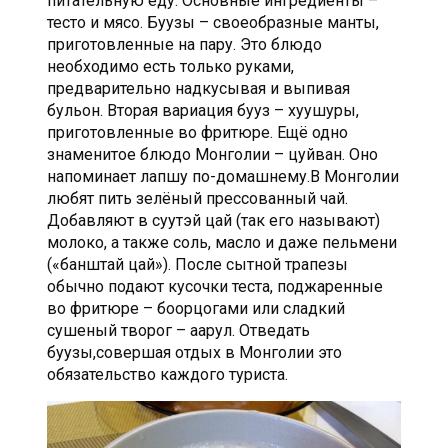
питательную еду. Основные ингредиенты –
тесто и мясо. Буузы – своеобразные манты,
приготовленные на пару. Это блюдо
необходимо есть только руками,
предварительно надкусывая и выпивая
бульон. Вторая вариация бууз – хуушуры,
приготовленные во фритюре. Ещё одно
знаменитое блюдо Монголии – цуйван. Оно
напоминает лапшу по-домашнему.В Монголии
любят пить зелёный прессованный чай.
Добавляют в суутэй цай (так его называют)
молоко, а также соль, масло и даже пельмени
(«банштай цай»). После сытной трапезы
обычно подают кусочки теста, поджаренные
во фритюре – боорцогами или сладкий
сушеный творог – аарул. Отведать
буузы,совершая отдых в Монголии это
обязательство каждого туриста.