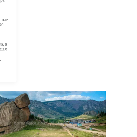
ура
дные
00
а, в
бщая
,