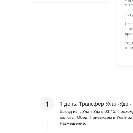
- пр
мес
- за
- ст
Не в
завт
прог
*одн
допл
1 день. Трансфер Улан-Удэ -
Выезд из г. Улан-Удэ в 03:45. Прох
валюты. Обед. ­Приезжаем в Улан-Бат
Размещение. ­