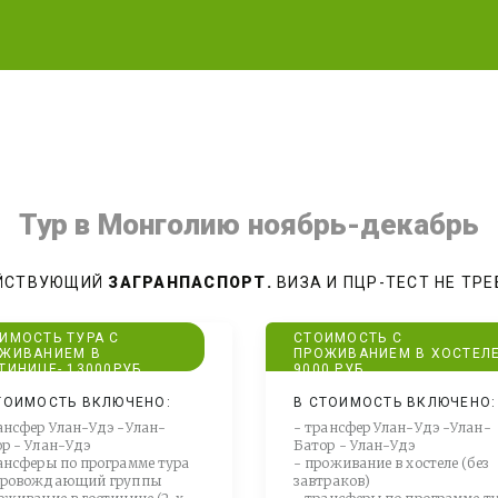
Тур в Монголию ноябрь-декабрь
ЙСТВУЮЩИЙ 
ЗАГРАНПАСПОРТ. 
ВИЗА И ПЦР-ТЕСТ НЕ ТРЕ
ИМОСТЬ ТУРА С
СТОИМОСТЬ С
ЖИВАНИЕМ В
ПРОЖИВАНИЕМ В ХОСТЕЛЕ
ТИНИЦЕ- 13000РУБ
9000 РУБ
ТОИМОСТЬ ВКЛЮЧЕНО:
В СТОИМОСТЬ ВКЛЮЧЕНО:
ансфер Улан-Удэ -Улан-
- трансфер Улан-Удэ -Улан-
р - Улан-Удэ
Батор - Улан-Удэ
ансферы по программе тура
- проживание в хостеле (без
провождающий группы
завтраков)