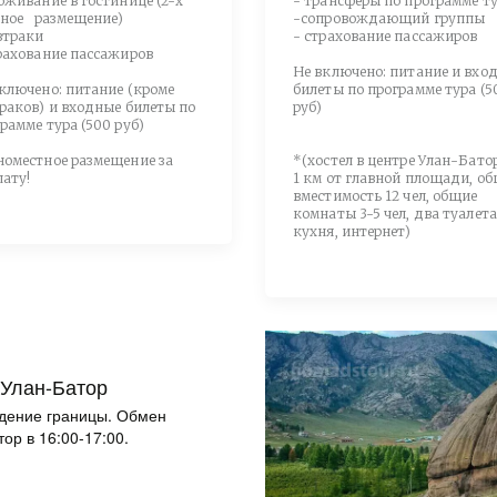
оживание в гостинице (2-х
- трансферы по программе т
тное размещение)
-сопровождающий группы
втраки
- страхование пассажиров
рахование пассажиров
Не включено: питание и вхо
ключено: питание (кроме
билеты по программе тура (5
раков) и входные билеты по
руб)
рамме тура (500 руб)
оместное размещение за
*(хостел в центре Улан-Батор
ату!
1 км от главной площади, о
вместимость 12 чел, общие
комнаты 3-5 чел, два туалета
кухня, интернет)
 Улан-Батор
ождение границы. Обмен
ор в 16:00-17:00.