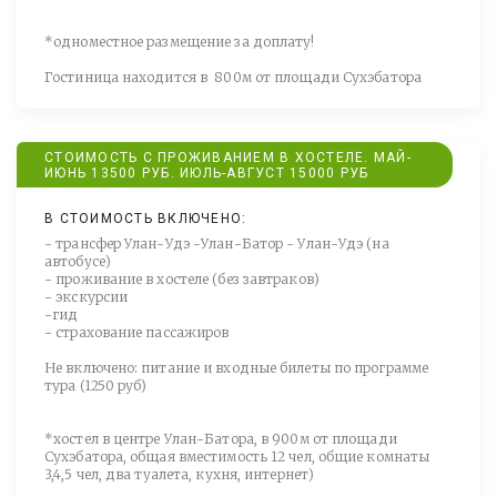
*одноместное размещение за доплату!
Гостиница находится в 800м от площади Сухэбатора
СТОИМОСТЬ С ПРОЖИВАНИЕМ В ХОСТЕЛЕ. МАЙ-
ИЮНЬ 13500 РУБ. ИЮЛЬ-АВГУСТ 15000 РУБ
В СТОИМОСТЬ ВКЛЮЧЕНО:
- трансфер Улан-Удэ -Улан-Батор - Улан-Удэ (на
автобусе)
- проживание в хостеле (без завтраков)
- экскурсии
-гид
- страхование пассажиров
Не включено: питание и входные билеты по программе
тура (1250 руб)
*хостел в центре Улан-Батора, в 900м от площади
Сухэбатора, общая вместимость 12 чел, общие комнаты
3,4,5 чел, два туалета, кухня, интернет)